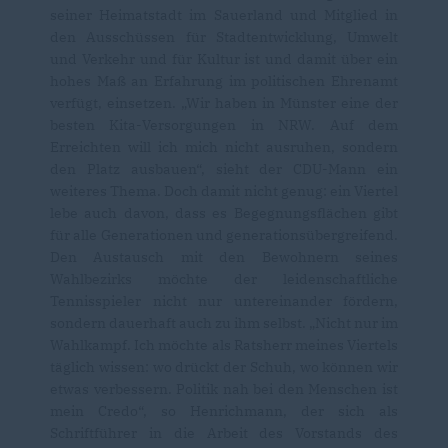
seiner Heimatstadt im Sauerland und Mitglied in
den Ausschüssen für Stadtentwicklung, Umwelt
und Verkehr und für Kultur ist und damit über ein
hohes Maß an Erfahrung im politischen Ehrenamt
verfügt, einsetzen. „Wir haben in Münster eine der
besten Kita-Versorgungen in NRW. Auf dem
Erreichten will ich mich nicht ausruhen, sondern
den Platz ausbauen“, sieht der CDU-Mann ein
weiteres Thema. Doch damit nicht genug: ein Viertel
lebe auch davon, dass es Begegnungsflächen gibt
für alle Generationen und generationsübergreifend.
Den Austausch mit den Bewohnern seines
Wahlbezirks möchte der leidenschaftliche
Tennisspieler nicht nur untereinander fördern,
sondern dauerhaft auch zu ihm selbst. „Nicht nur im
Wahlkampf. Ich möchte als Ratsherr meines Viertels
täglich wissen: wo drückt der Schuh, wo können wir
etwas verbessern. Politik nah bei den Menschen ist
mein Credo“, so Henrichmann, der sich als
Schriftführer in die Arbeit des Vorstands des