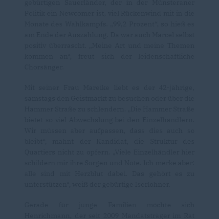
gebürtigen Sauerländer, der in der Münsteraner
Politik ein Newcomer ist, viel Rückenwind mit in die
Monate des Wahlkampfs. „99,2 Prozent“, so hieß es
am Ende der Auszählung. Da war auch Marcel selbst
positiv überrascht. „Meine Art und meine Themen
kommen an“, freut sich der leidenschaftliche
Chorsänger.
Mit seiner Frau Mareike liebt es der 42-jährige,
samstags den Geistmarkt zu besuchen oder über die
Hammer Straße zu schlendern. „Die Hammer Straße
bietet so viel Abwechslung bei den Einzelhändlern.
Wir müssen aber aufpassen, dass dies auch so
bleibt“, mahnt der Kandidat, die Struktur des
Quartiers nicht zu opfern. „Viele Einzelhändler hier
schildern mir ihre Sorgen und Nöte. Ich merke aber:
alle sind mit Herzblut dabei. Das gehört es zu
unterstützen“, weiß der gebürtige Iserlohner.
Gerade für junge Familien möchte sich
Henrichmann, der seit 2009 Mandatsträger im Rat