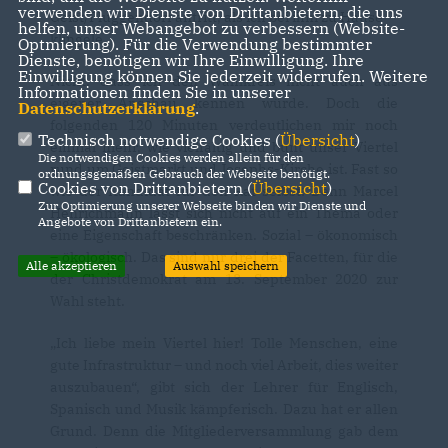
verwenden wir Dienste von Drittanbietern, die uns
Geist/Pluggendorf antritt, als ich bei ihm zu Hause
helfen, unser Webangebot zu verbessern (Website-
klingele.
Optmierung). Für die Verwendung bestimmter
Dienste, benötigen wir Ihre Einwilligung. Ihre
Einwilligung können Sie jederzeit widerrufen. Weitere
Nicht, dass ich den Wahlkreis nicht auch aus
Informationen finden Sie in unserer
eigener Anschau kennen würde. Doch die
Datenschutzerklärung
.
folgenden 120 Minuten verdeutlichen mir noch
Technisch notwendige Cookies (
Übersicht
)
einmal mehr, wie vielfältig und bunt unser Viertel
Die notwendigen Cookies werden allein für den
rund um Geistmarkt und Josephs-Kirche ist. Fast so
ordnungsgemäßen Gebrauch der Webseite benötigt.
Cookies von Drittanbietern (
Übersicht
)
wie der Kandidat für den Rat selbst: Denn Marcel
Zur Optimierung unserer Webseite binden wir Dienste und
Henrichmann lässt sich nicht auf ein Thema oder
Angebote von Drittanbietern ein.
eine Eigenschaft beschränken. Sozial – ökonomisch
– ökologisch. Das sind nur drei der Facetten, für die
Alle akzeptieren
Auswahl speichern
der Christdemokrat am 13. September 2020 zur
Wahl steht.
Ich liebe mein Viertel hier! Tolle Menschen, eine
gute Infrastruktur – und noch viel Arbeit, dies weiter
auszubauen“, gibt sich der Lehrer für Englisch,
Spanisch und Musik kämpferisch. Dazu hat er allen
Grund. Denn die Mitgliederversammlung gab dem