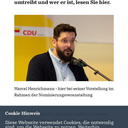
umtreibt und wer er ist, lesen Sie hier.
Marcel Henrichmann - hier bei seiner Vorstellung im
Rahmen der Nominierungsveranstaltung
Cookie Hinweis
Komm, ich zeige Dir mal mein Viertel aus meiner
Perspektive“. So begrüßt mich Marcel Henrichmann,
Diese Webseite verwendet Cookies, die notwendig
der bei der Kommunalwahl für den Wahlkreis
sind, um die Webseite zu nutzen. Weiterhin