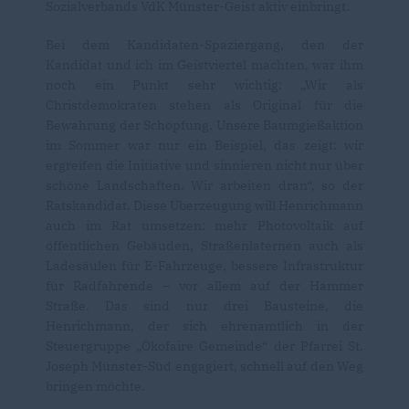
Sozialverbands VdK Münster-Geist aktiv einbringt.
Bei dem Kandidaten-Spaziergang, den der
Kandidat und ich im Geistviertel machten, war ihm
noch ein Punkt sehr wichtig: „Wir als
Christdemokraten stehen als Original für die
Bewahrung der Schöpfung. Unsere Baumgießaktion
im Sommer war nur ein Beispiel, das zeigt: wir
ergreifen die Initiative und sinnieren nicht nur über
schöne Landschaften. Wir arbeiten dran“, so der
Ratskandidat. Diese Überzeugung will Henrichmann
auch im Rat umsetzen: mehr Photovoltaik auf
öffentlichen Gebäuden, Straßenlaternen auch als
Ladesäulen für E-Fahrzeuge, bessere Infrastruktur
für Radfahrende – vor allem auf der Hammer
Straße. Das sind nur drei Bausteine, die
Henrichmann, der sich ehrenamtlich in der
Steuergruppe „Ökofaire Gemeinde“ der Pfarrei St.
Joseph Münster-Süd engagiert, schnell auf den Weg
bringen möchte.